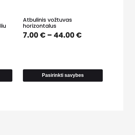
Atbulinis vožtuvas
liu
horizontalus
Price
7.00
€
–
44.00
€
rice
range:
ange:
7.00 €
.20 €
through
hrough
44.00 €
94.00 €
Pasirinkti savybes