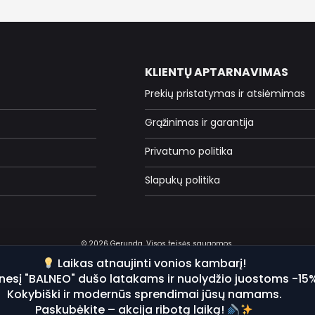
KLIENTŲ APTARNAVIMAS
Prekių pristatymas ir atsiėmimas
Grąžinimas ir garantija
Privatumo politika
Slapukų politika
© 2026 Gerunda. Visos teisės saugomos.
Laikas atnaujinti vonios kambarį!
nesį "BALNEO" dušo latakams ir nuolydžio juostoms -15
Kokybiški ir modernūs sprendimai jūsų namams.
Paskubėkite – akcija ribotą laiką!