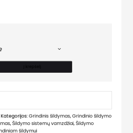
Į krepšelį
Kategorijos:
Grindinis šildymas
,
Grindinio šildymo
dymas
,
Šildymo sistemų vamzdžiai
,
Šildymo
ndiniam šildymui