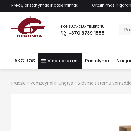
Prekių pristatymas ir atsiėmimas
Grąžinimas ir garan
KONSULTACIJA TELEFONU
+370 3739 1555
AKCIJOS
Visos prekės
Pasiūlymai
Naujo
Pradžia
>
Vamzdynai ir jungtys
>
Šildymo sistemų vamzdžia