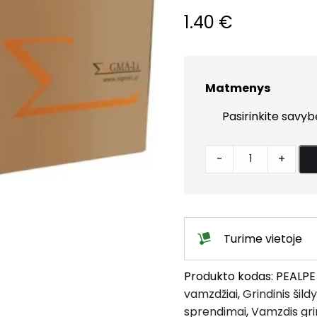
1.40
€
Matmenys
Vamzdis
-
+
PE-
RT/AL/PE-
RT
16x2.0
Turime vietoje
(Kaina
už
Produkto kodas:
PEALPE
1m)
vamzdžiai
,
Grindinis šil
quantity
sprendimai
,
Vamzdis gri