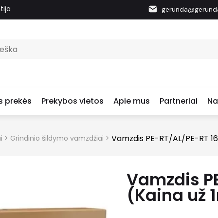
tija
gerunda@gerunda
s prekės
Prekybos vietos
Apie mus
Partneriai
Na
Vamzdis PE-RT/AL/PE-RT 16×
i
>
Grindinio šildymo vamzdžiai
>
Vamzdis PE
(Kaina už 