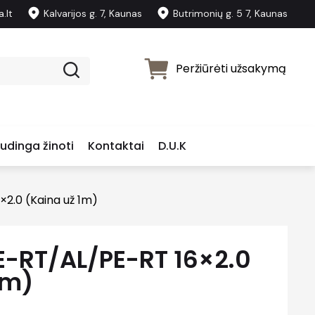
.lt
Kalvarijos g. 7, Kaunas
Butrimonių g. 5 7, Kaunas
Peržiūrėti užsakymą
udinga žinoti
Kontaktai
D.U.K
2.0 (Kaina už 1m)
-RT/AL/PE-RT 16×2.0
1m)