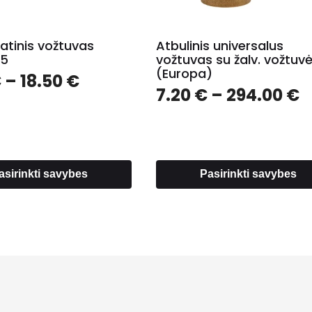
atinis vožtuvas
Atbulinis universalus
15
vožtuvas su žalv. vožtuvė
(Europa)
Price
€
–
18.50
€
P
7.20
€
–
294.00
€
range:
r
11.00 €
7
through
t
18.50 €
2
asirinkti savybes
Pasirinkti savybes