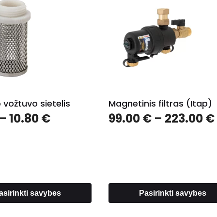
o vožtuvo sietelis
Magnetinis filtras (Itap)
Price
–
10.80
€
99.00
€
–
223.00
€
range:
1.20 €
through
10.80 €
asirinkti savybes
Pasirinkti savybes