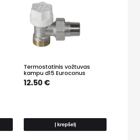
Termostatinis vožtuvas
kampu d15 Euroconus
Price
12.50
€
range:
99.00 €
through
223.00 €
Į krepšelį