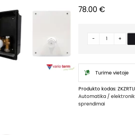
78.00
€
Valdymo
-
+
dėžutė
su
paslėpta
galva
Turime vietoje
quantity
Produkto kodas:
ZKZRTL
Automatika / elektronik
sprendimai