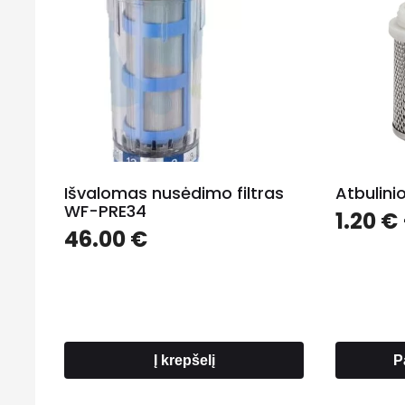
Išvalomas nusėdimo filtras
Atbulini
WF-PRE34
1.20
€
46.00
€
Į krepšelį
P