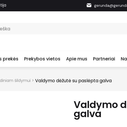
tija
gerunda@gerunda
s prekės
Prekybos vietos
Apie mus
Partneriai
Na
Valdymo dėžutė su paslėpta galva
ndiniam šildymui
>
Valdymo d
galva