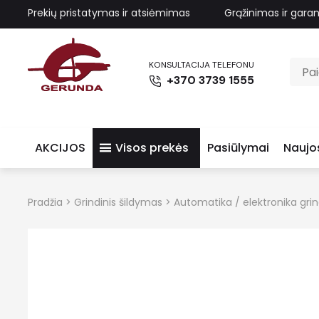
Prekių pristatymas ir atsiėmimas
Grąžinimas ir garan
KONSULTACIJA TELEFONU
+370 3739 1555
AKCIJOS
Visos prekės
Pasiūlymai
Naujo
Pradžia
>
Grindinis šildymas
>
Automatika / elektronika gri