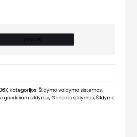
Į krepšelį
06K
Kategorijos:
Šildymo valdymo sistemos
,
a grindiniam šildymui
,
Grindinis šildymas
,
Šildymo