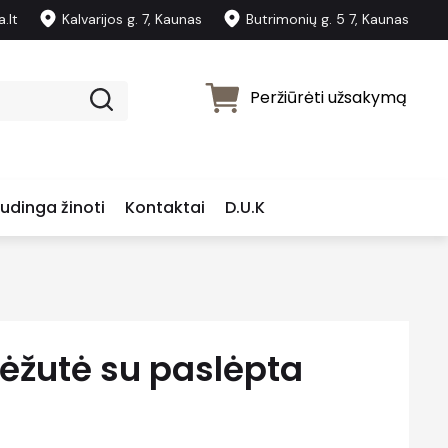
.lt
Kalvarijos g. 7, Kaunas
Butrimonių g. 5 7, Kaunas
Peržiūrėti užsakymą
udinga žinoti
Kontaktai
D.U.K
ėžutė su paslėpta