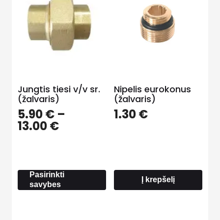
Jungtis tiesi v/v sr.
Nipelis eurokonus
(žalvaris)
(žalvaris)
5.90
€
–
1.30
€
Price
13.00
€
range:
5.90 €
through
13.00 €
Pasirinkti
Į krepšelį
savybes