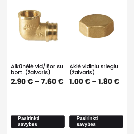
Alkūnėlė vid/išor su
Aklė vidiniu sriegiu
bort. (žalvaris)
(žalvaris)
Price
Pric
2.90
€
–
7.60
€
1.00
€
–
1.80
€
range:
ran
2.90 €
1.00
through
thr
7.60 €
1.80
Pasirinkti
Pasirinkti
savybes
savybes