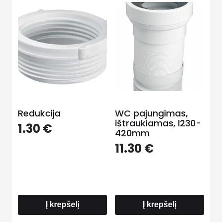
Redukcija
WC pajungimas,
ištraukiamas, l230-
1.30
€
420mm
11.30
€
Į krepšelį
Į krepšelį