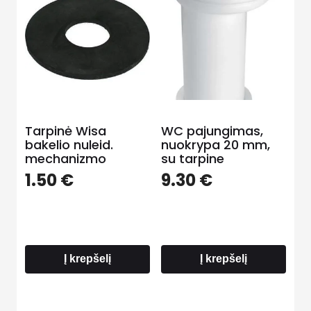
Tarpinė Wisa
WC pajungimas,
bakelio nuleid.
nuokrypa 20 mm,
mechanizmo
su tarpine
1.50
€
9.30
€
Į krepšelį
Į krepšelį