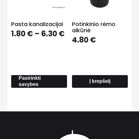
Pasta kanalizacijai
Potinkinio rėmo
alkūnė
Price
1.80
€
–
6.30
€
4.80
€
range:
1.80 €
through
6.30 €
Pasirinkti
Į krepšelį
savybes