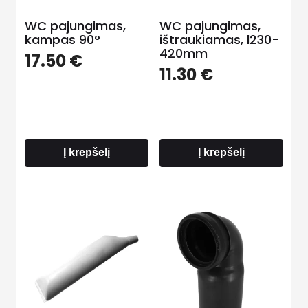
WC pajungimas,
WC pajungimas,
kampas 90°
ištraukiamas, l230-
420mm
17.50
€
11.30
€
Į krepšelį
Į krepšelį