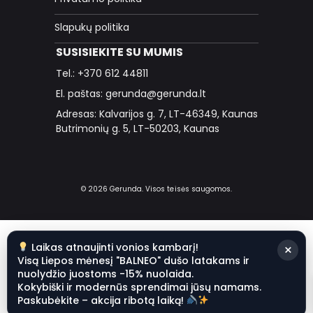
Slapukų politika
SUSISIEKITE SU MUMIS
Tel.: +370 612 44811
El. paštas: gerunda@gerunda.lt
Adresas: Kalvarijos g. 7, LT-46349, Kaunas
Butrimonių g. 5, LT-50203, Kaunas
© 2026 Gerunda. Visos teisės saugomos.
Laikas atnaujinti vonios kambarį!
×
Visą Liepos mėnesį "BALNEO" dušo latakams ir
nuolydžio juostoms -15% nuolaida.
Kokybiški ir modernūs sprendimai jūsų namams.
Paskubėkite – akcija ribotą laiką!