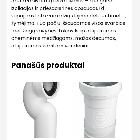
drenažo sistemų reikalavimus – nuo ​​garso
izoliacijos ir priešgaisrinės apsaugos iki
supaprastinto vamzdžių klojimo dėl centimetrų
žymėjimo. Tuo pačiu išsaugomos visos svarbios
medžiagų savybės, tokios kaip atsparumas
cheminėms medžiagoms, mažas degumas,
atsparumas karštam vandeniui.
Panašūs produktai