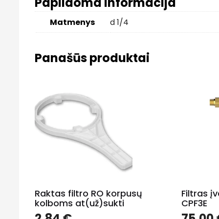
Papildoma informacija
Matmenys
d 1/4
Panašūs produktai
Raktas filtro RO korpusų
Filtras į
kolboms at(už)sukti
CPF3E
2.84
€
75.00