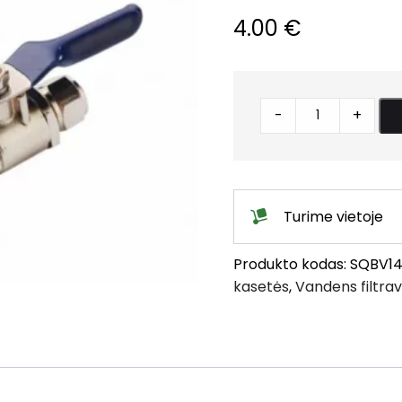
4.00
€
Rutulinis
-
+
RO
filtro
kranelis
nikeliuotas
Turime vietoje
quantity
Produkto kodas:
SQBV14
kasetės
,
Vandens filtra