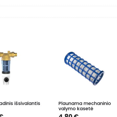
vadinis išsivalantis
Plaunama mechaninio
valymo kasetė
€
4.80
€