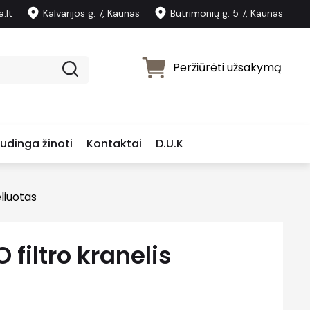
.lt
Kalvarijos g. 7, Kaunas
Butrimonių g. 5 7, Kaunas
Peržiūrėti užsakymą
udinga žinoti
Kontaktai
D.U.K
eliuotas
 filtro kranelis
s