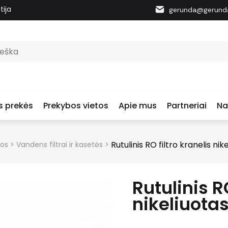
tija
gerunda@gerunda
s prekės
Prekybos vietos
Apie mus
Partneriai
Na
Rutulinis RO filtro kranelis nik
mos
>
Vandens filtrai ir kasetės
>
Rutulinis RO
nikeliuota