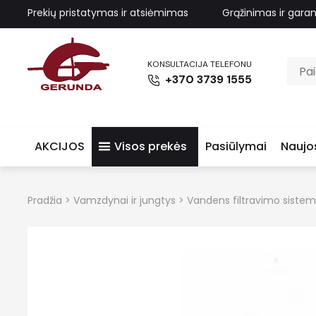
Prekių pristatymas ir atsiėmimas
Grąžinimas ir garan
KONSULTACIJA TELEFONU
+370 3739 1555
AKCIJOS
Visos prekės
Pasiūlymai
Naujo
Pradžia
>
Vamzdynai ir jungtys
>
Vandens filtravimo siste