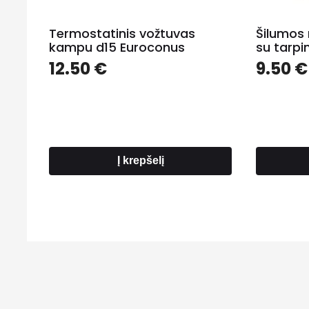
Termostatinis vožtuvas
Šilumos 
kampu d15 Euroconus
su tarp
12.50
€
9.50
€
Į krepšelį