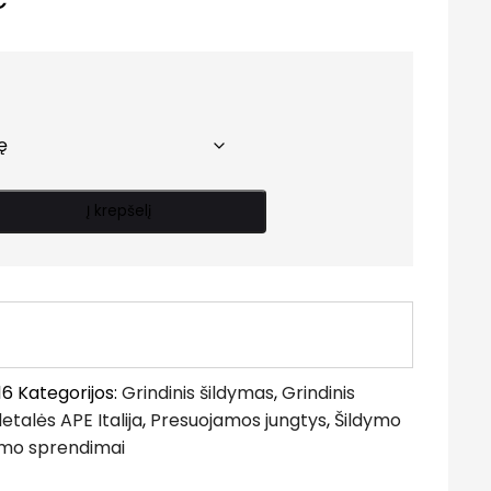
range:
5.30 €
through
48.50 €
Į krepšelį
16
Kategorijos:
Grindinis šildymas
,
Grindinis
talės APE Italija
,
Presuojamos jungtys
,
Šildymo
ymo sprendimai