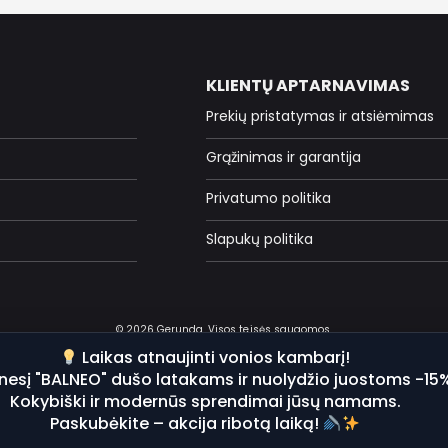
KLIENTŲ APTARNAVIMAS
Prekių pristatymas ir atsiėmimas
Grąžinimas ir garantija
Privatumo politika
Slapukų politika
© 2026 Gerunda. Visos teisės saugomos.
Laikas atnaujinti vonios kambarį!
nesį "BALNEO" dušo latakams ir nuolydžio juostoms -15
Kokybiški ir modernūs sprendimai jūsų namams.
Paskubėkite – akcija ribotą laiką!