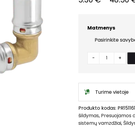
Matmenys
Presuojama
-
+
APE
alkūnė
quantity
Turime vietoje
Produkto kodas:
PR15116
šildymas
,
Presuojamos de
sistemų vamzdžiai
,
Šild