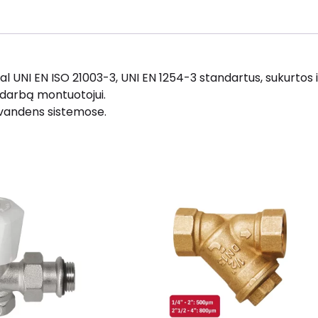
l UNI EN ISO 21003-3, UNI EN 1254-3 standartus, sukurtos 
 darbą montuotojui.
o vandens sistemose.