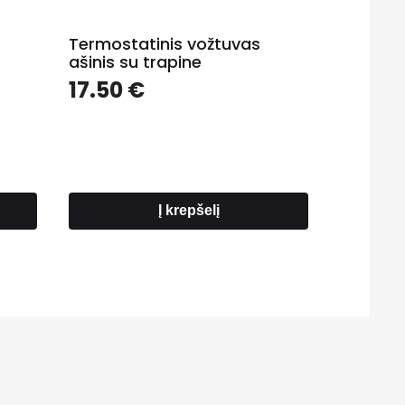
Termostatinis vožtuvas
ašinis su trapine
rice
17.50
€
ange:
.60 €
hrough
49.00 €
Į krepšelį