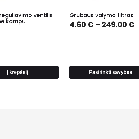
reguliavimo ventilis
Grubaus valymo filtras
ine kampu
P
4.60
€
–
249.00
€
r
4
t
2
Į krepšelį
Pasirinkti savybes