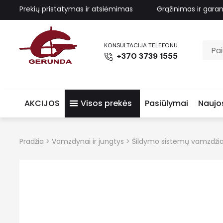
Prekių pristatymas ir atsiėmimas
Grąžinimas ir garan
KONSULTACIJA TELEFONU
+370 3739 1555
AKCIJOS
Visos prekės
Pasiūlymai
Naujo
Pradžia
>
Vamzdynai ir jungtys
>
Šildymo sistemų vamzdžia