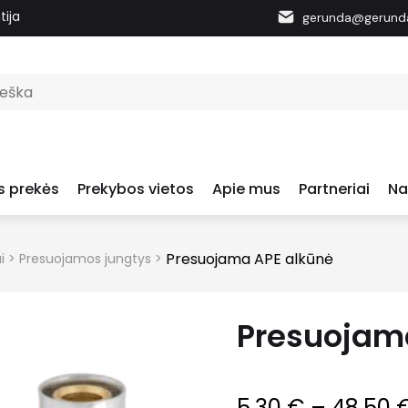
tija
gerunda@gerunda
s prekės
Prekybos vietos
Apie mus
Partneriai
Na
Presuojama APE alkūnė
i
>
Presuojamos jungtys
>
Presuojam
5.30
€
–
48.50