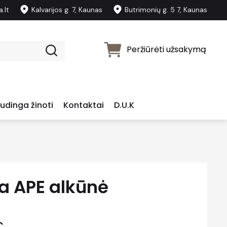
.lt
Kalvarijos g. 7, Kaunas
Butrimonių g. 5 7, Kaunas
Peržiūrėti užsakymą
udinga žinoti
Kontaktai
D.U.K
a APE alkūnė
Price
€