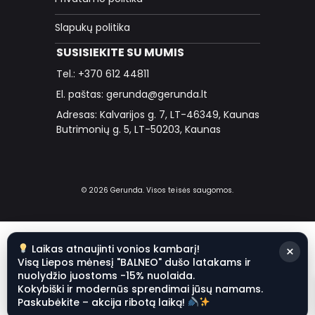
Slapukų politika
SUSISIEKITE SU MUMIS
Tel.: +370 612 44811
El. paštas: gerunda@gerunda.lt
Adresas: Kalvarijos g. 7, LT-46349, Kaunas
Butrimonių g. 5, LT-50203, Kaunas
© 2026 Gerunda. Visos teisės saugomos.
Laikas atnaujinti vonios kambarį!
×
Visą Liepos mėnesį "BALNEO" dušo latakams ir
nuolydžio juostoms -15% nuolaida.
Kokybiški ir modernūs sprendimai jūsų namams.
Paskubėkite – akcija ribotą laiką!