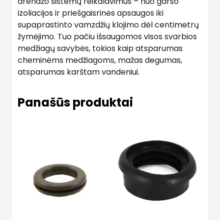
drenažo sistemų reikalavimus – nuo ​​garso
izoliacijos ir priešgaisrinės apsaugos iki
supaprastinto vamzdžių klojimo dėl centimetrų
žymėjimo. Tuo pačiu išsaugomos visos svarbios
medžiagų savybės, tokios kaip atsparumas
cheminėms medžiagoms, mažas degumas,
atsparumas karštam vandeniui.
Panašūs produktai