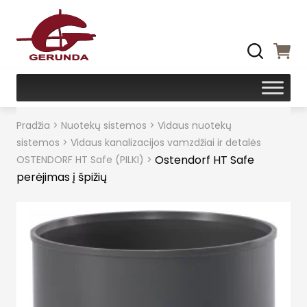
Pradžia
>
Nuotekų sistemos
>
Vidaus nuotekų
sistemos
>
Vidaus kanalizacijos vamzdžiai ir detalės
Ostendorf HT Safe
OSTENDORF HT Safe (PILKI)
>
perėjimas į špižių