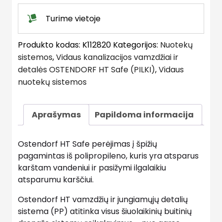
quantity
Turime vietoje
Produkto kodas:
K112820
Kategorijos:
Nuotekų
sistemos
,
Vidaus kanalizacijos vamzdžiai ir
detalės OSTENDORF HT Safe (PILKI)
,
Vidaus
nuotekų sistemos
Aprašymas
Papildoma informacija
Ostendorf HT Safe perėjimas į špižių
pagamintas iš polipropileno, kuris yra atsparus
karštam vandeniui ir pasižymi ilgalaikiu
atsparumu karščiui.
Ostendorf HT vamzdžių ir jungiamųjų detalių
sistema (PP) atitinka visus šiuolaikinių buitinių