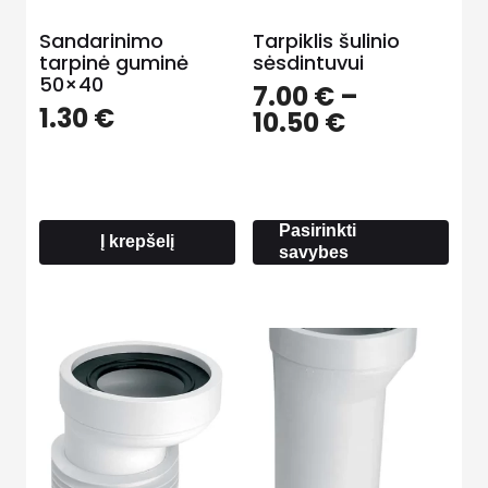
Sandarinimo
Tarpiklis šulinio
tarpinė guminė
sėsdintuvui
50×40
7.00
€
–
1.30
€
Price
10.50
€
range:
7.00 €
through
10.50 €
Pasirinkti
Į krepšelį
savybes