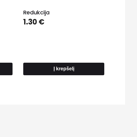
Redukcija
1.30
€
Į krepšelį