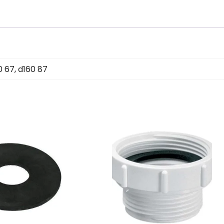
0 67
,
d160 87