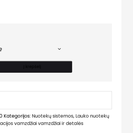
Price
range:
5.20 €
through
8.50 €
Į krepšelį
0
Kategorijos:
Nuotekų sistemos
,
Lauko nuotekų
zacijos vamzdžiai vamzdžiai ir detalės