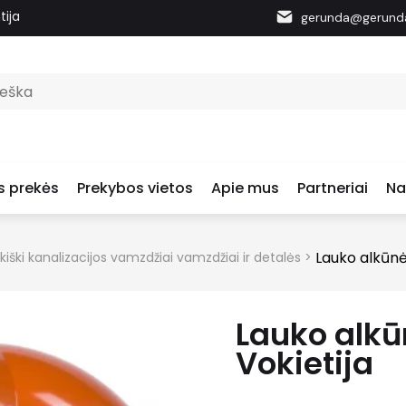
tija
gerunda@gerunda
s prekės
Prekybos vietos
Apie mus
Partneriai
Na
Lauko alkūnė
kiški kanalizacijos vamzdžiai vamzdžiai ir detalės
>
Lauko alkū
Vokietija