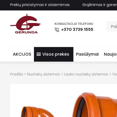
Prekių pristatymas ir atsiėmimas
Grąžinimas ir garan
KONSULTACIJA TELEFONU
+370 3739 1555
AKCIJOS
Visos prekės
Pasiūlymai
Naujo
Pradžia
>
Nuotekų sistemos
>
Lauko nuotekų sistemos
>
Vo