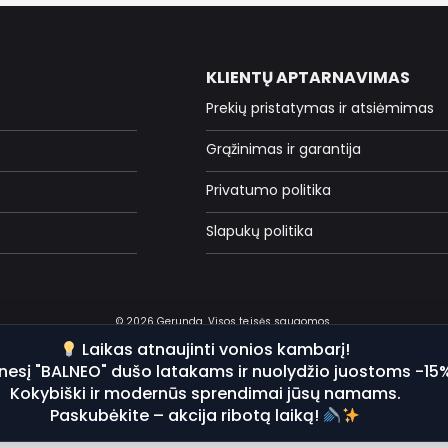
KLIENTŲ APTARNAVIMAS
Prekių pristatymas ir atsiėmimas
Grąžinimas ir garantija
Privatumo politika
Slapukų politika
© 2026 Gerunda. Visos teisės saugomos.
Laikas atnaujinti vonios kambarį!
nesį "BALNEO" dušo latakams ir nuolydžio juostoms -15
Kokybiški ir modernūs sprendimai jūsų namams.
Paskubėkite – akcija ribotą laiką!