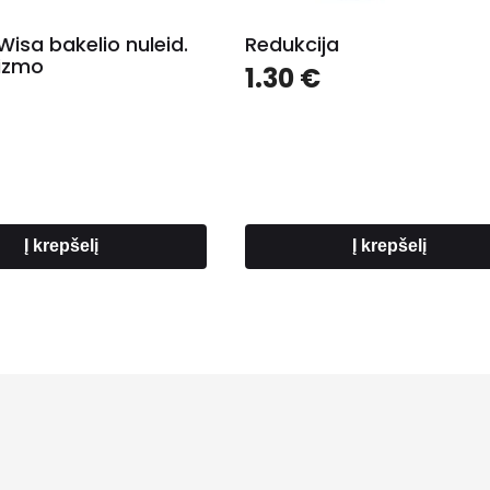
Wisa bakelio nuleid.
Redukcija
izmo
1.30
€
Į krepšelį
Į krepšelį