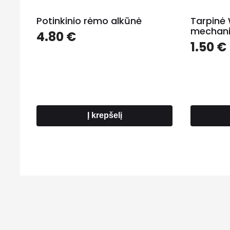
Potinkinio rėmo alkūnė
Tarpinė 
mechan
4.80
€
1.50
€
Į krepšelį