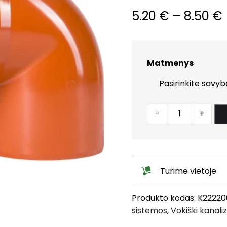
5.20
€
–
8.50
€
Matmenys
Lauko
-
+
alkūnė
d160
"Ostendorf"
Vokietija
Turime vietoje
quantity
Produkto kodas:
K22220
sistemos
,
Vokiški kanali