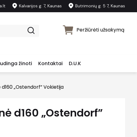
.lt
Kalvarijos g. 7, Kaunas
Butrimonių g. 5 7, Kaunas
Peržiūrėti užsakymą
udinga žinoti
Kontaktai
D.U.K
 d160 „Ostendorf” Vokietija
nė d160 „Ostendorf”