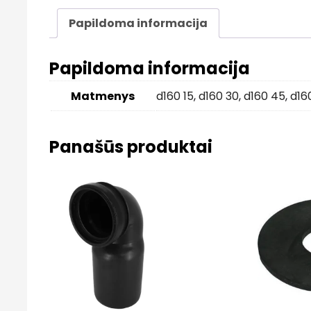
Papildoma informacija
Papildoma informacija
Matmenys
d160 15
,
d160 30
,
d160 45
,
d16
Panašūs produktai