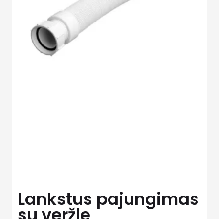
Lankstus pajungimas
su veržle