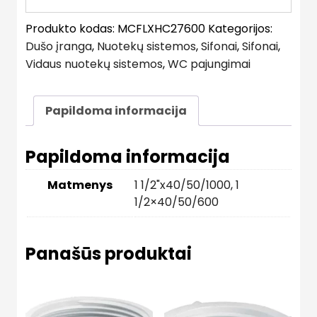
Produkto kodas:
MCFLXHC27600
Kategorijos:
Dušo įranga
,
Nuotekų sistemos
,
Sifonai
,
Sifonai
,
Vidaus nuotekų sistemos
,
WC pajungimai
Papildoma informacija
Papildoma informacija
Matmenys
1 1/2"x40/50/1000
,
1
1/2×40/50/600
Panašūs produktai