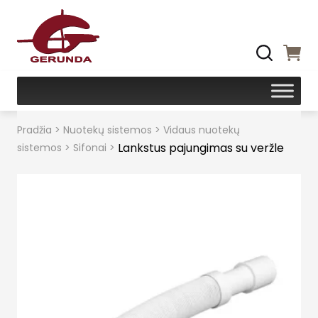
Pradžia
>
Nuotekų sistemos
>
Vidaus nuotekų
Lankstus pajungimas su veržle
sistemos
>
Sifonai
>