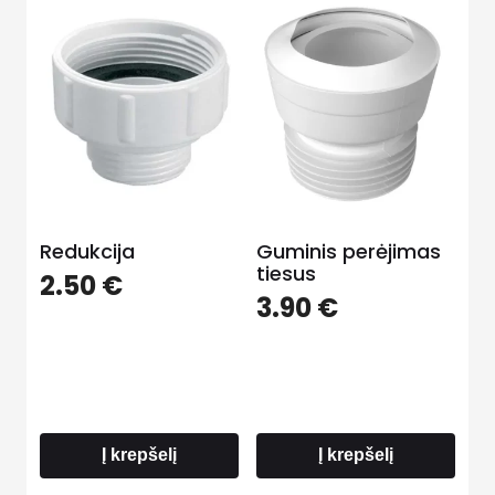
Redukcija
Guminis perėjimas
tiesus
2.50
€
3.90
€
Į krepšelį
Į krepšelį