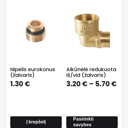
Nipelis eurokonus
Alkūnėlė redukuota
(žalvaris)
iš/vid (žalvaris)
Pri
1.30
€
3.20
€
–
5.70
€
ran
3.2
th
5.7
Pasirinkti
Į krepšelį
savybes