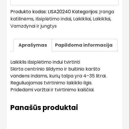
Produkto kodas:
LISA20240
Kategorijos:
Įranga
katilinėms
,
Išsiplėtimo indai
,
Laikikliai
,
Laikikliai
,
Vamzdynai ir jungtys
Aprašymas
Papildoma informacija
Laikiklis išsiplėtimo indui tvirtinti
Skirta centrinio šildymo ir buitinio karšto
vandens indams, kurių talpa yra 4–35 litrai.
Reguliuojamas tvirtinimo laikiklio ilgis.
Pridedami varžtai ir tvirtinimo kaiščiai.
Panašūs produktai