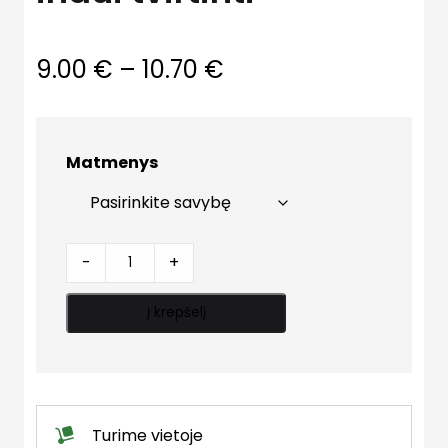
Price
9.00
€
–
10.70
€
range:
9.00 €
Matmenys
through
10.70 €
Laikiklis
-
+
išsiplėtimo
indui
Į krepšelį
tvirtinti
quantity
Turime vietoje