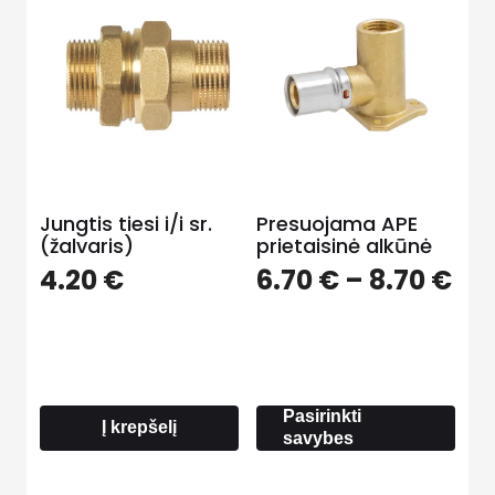
Jungtis tiesi i/i sr.
Presuojama APE
(žalvaris)
prietaisinė alkūnė
Pri
4.20
€
6.70
€
–
8.70
€
ra
6.7
th
8.7
Pasirinkti
Į krepšelį
savybes