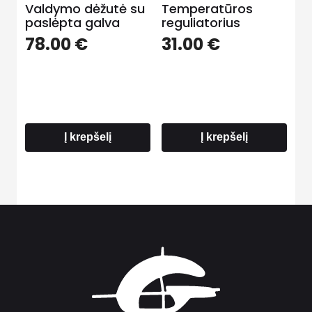
Valdymo dėžutė su
Temperatūros
paslėpta galva
reguliatorius
78.00
€
31.00
€
Į krepšelį
Į krepšelį