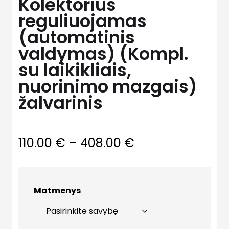
Kolektorius
reguliuojamas
(automatinis
valdymas) (Kompl.
su laikikliais,
nuorinimo mazgais)
žalvarinis
Price
110.00
€
–
408.00
€
range:
110.00 €
Matmenys
through
408.00 €