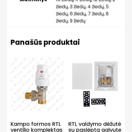
žiedų
,
3 žiedų
,
4 žiedų
,
5
žiedų
,
6 žiedų
,
7 žiedų
,
8
žiedų
,
9 žiedų
Panašūs produktai
Kampo formos RTL
RTL valdymo dėžutė
ventilio komplektas
su paslėpta galvute