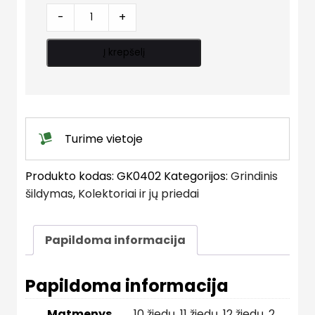
Kolektorius
-
+
reguliuojamas
(automatinis
Į krepšelį
valdymas)
(Kompl.
su
laikikliais,
nuorinimo
Turime vietoje
mazgais)
žalvarinis
Produkto kodas:
GK0402
Kategorijos:
Grindinis
quantity
šildymas
,
Kolektoriai ir jų priedai
Papildoma informacija
Papildoma informacija
Matmenys
10 žiedų
,
11 žiedų
,
12 žiedų
,
2