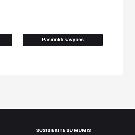
range:
6.00 €
through
7.30 €
Pasirinkti savybes
SUSISIEKITE SU MUMIS