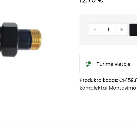
Jungtis
-
+
kampu
juoda
quantity
Turime vietoje
Produkto kodas:
CH159J
komplektai
,
Montavimo 