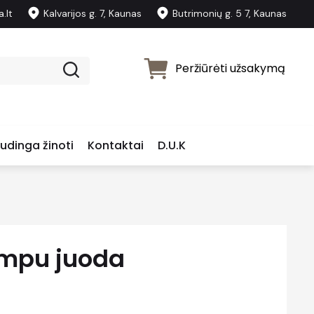
.lt
Kalvarijos g. 7, Kaunas
Butrimonių g. 5 7, Kaunas
Peržiūrėti užsakymą
udinga žinoti
Kontaktai
D.U.K
ampu juoda