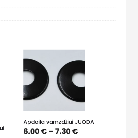
Apdaila vamzdžiui JUODA
ui
Price
6.00
€
–
7.30
€