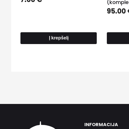
(komple
95.00
Į krepšelį
INFORMACIJA