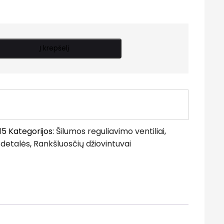
Į krepšelį
15
Kategorijos:
Šilumos reguliavimo ventiliai,
detalės
,
Rankšluosčių džiovintuvai