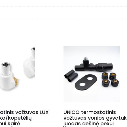
atinis vožtuvas LUX-
UNICO termostatinis
ko/kopetėlių
vožtuvas vonios gyvatuk
ui kairė
juodas dešinė pexui