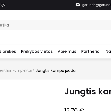
tija
gerunda@gerunda
s prekės
Prekybos vietos
Apie mus
Partneriai
Na
Jungtis kampu juoda
ntiliai, komplektai
>
Jungtis k
12.70
€