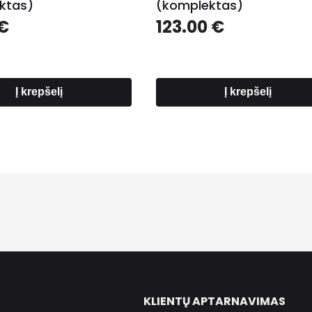
ktas)
(komplektas)
€
123.00
€
Į krepšelį
Į krepšelį
KLIENTŲ APTARNAVIMAS