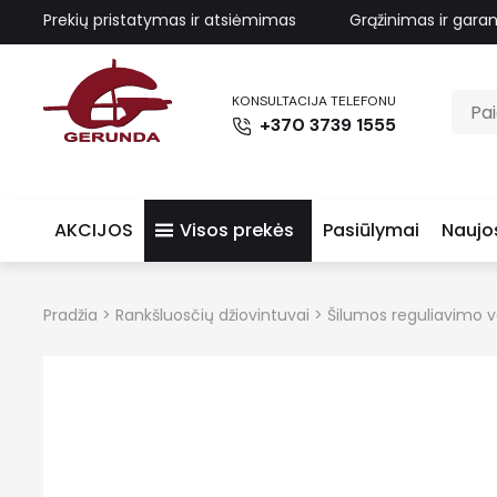
Prekių pristatymas ir atsiėmimas
Grąžinimas ir garan
KONSULTACIJA TELEFONU
+370 3739 1555
AKCIJOS
Visos prekės
Pasiūlymai
Naujo
Pradžia
>
Rankšluosčių džiovintuvai
>
Šilumos reguliavimo ve