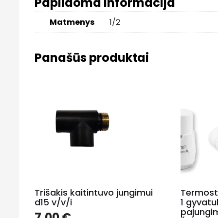
Papildoma informacija
Matmenys
1/2
Panašūs produktai
Trišakis kaitintuvo jungimui
Termost
d15 v/v/i
1 gyvatu
pajungim
7.00
€