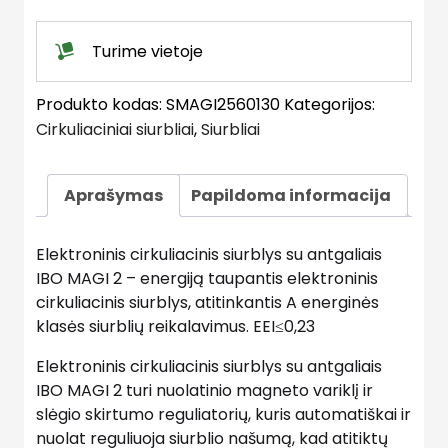
MAGI
2
Turime vietoje
quantity
Produkto kodas:
SMAGI2560130
Kategorijos:
Cirkuliaciniai siurbliai
,
Siurbliai
Aprašymas
Papildoma informacija
Elektroninis cirkuliacinis siurblys su antgaliais
IBO MAGI 2 – energiją taupantis elektroninis
cirkuliacinis siurblys, atitinkantis A energinės
klasės siurblių reikalavimus. EEI≤0,23
Elektroninis cirkuliacinis siurblys su antgaliais
IBO MAGI 2 turi nuolatinio magneto variklį ir
slėgio skirtumo reguliatorių, kuris automatiškai ir
nuolat reguliuoja siurblio našumą, kad atitiktų