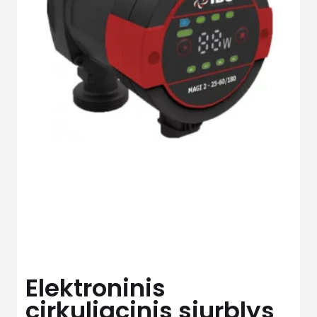
Elektroninis
cirkuliacinis siurblys