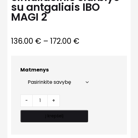
su antgaliais IBO
MAGI 2
Price
136.00
€
–
172.00
€
range:
136.00 €
Matmenys
through
172.00 €
Elektroninis
-
+
cirkuliacinis
siurblys
Į krepšelį
su
antgaliais
IBO