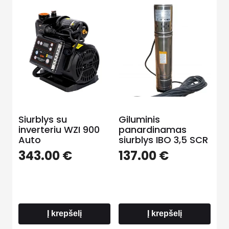
Siurblys su
Giluminis
inverteriu WZI 900
panardinamas
Auto
siurblys IBO 3,5 SCR
343.00
€
137.00
€
Į krepšelį
Į krepšelį