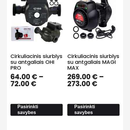
Cirkuliacinis siurblys
Cirkuliacinis siurblys
su antgaliais OHI
su antgaliais MAGI
PRO
MAX
64.00
€
–
269.00
€
–
Price
Price
72.00
€
273.00
€
range:
range:
64.00 €
269.00 €
through
through
Pasirinkti
Pasirinkti
72.00 €
273.00 €
savybes
savybes