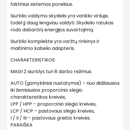
faktinius sistemos poreikius.
Siurblio valdymo skydelis yra variklio viršuje,
todėl jį daug lengviau valdyti. Skydelio ratukas
rodo dabartinį energijos suvartojimą.
Siurblio komplekte yra varžtų rinkinys ir
maitinimo kabelio adapteris.
CHARAKTERISTIKOS
MAGI 2 siurblys turi 8 darbo režimus:
AUTO (gamykliniai nustatymai) – nuo ​​didžiausios
iki žemiausios proporcinio slėgio
charakteristikos kreivės,
LPP / HPP – proporcinio slėgio kreivės,
LCP / HCP – pastovaus slėgio kreivės,
I / II / III – pastovaus greičio kreivės.
PARAIŠKA