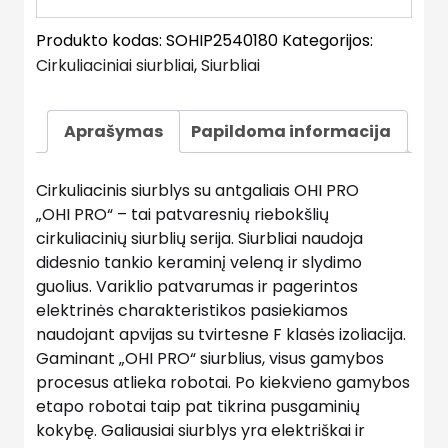
Produkto kodas:
SOHIP2540180
Kategorijos:
Cirkuliaciniai siurbliai
,
Siurbliai
Aprašymas
Papildoma informacija
Cirkuliacinis siurblys su antgaliais OHI PRO
„OHI PRO“ – tai patvaresnių riebokšlių
cirkuliacinių siurblių serija. Siurbliai naudoja
didesnio tankio keraminį veleną ir slydimo
guolius. Variklio patvarumas ir pagerintos
elektrinės charakteristikos pasiekiamos
naudojant apvijas su tvirtesne F klasės izoliacija.
Gaminant „OHI PRO“ siurblius, visus gamybos
procesus atlieka robotai. Po kiekvieno gamybos
etapo robotai taip pat tikrina pusgaminių
kokybę. Galiausiai siurblys yra elektriškai ir