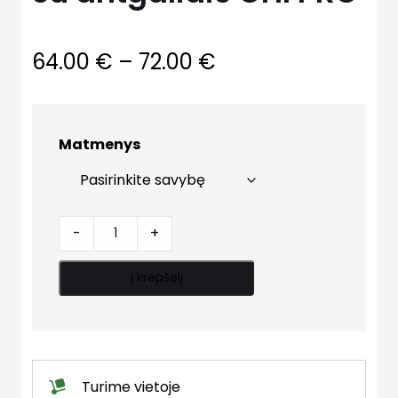
Price
64.00
€
–
72.00
€
range:
64.00 €
Matmenys
through
72.00 €
Cirkuliacinis
-
+
siurblys
su
Į krepšelį
antgaliais
OHI
PRO
quantity
Turime vietoje