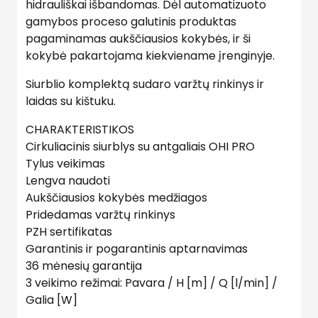
hidrauliškai išbandomas. Dėl automatizuoto
gamybos proceso galutinis produktas
pagaminamas aukščiausios kokybės, ir ši
kokybė pakartojama kiekviename įrenginyje.
Siurblio komplektą sudaro varžtų rinkinys ir
laidas su kištuku.
CHARAKTERISTIKOS
Cirkuliacinis siurblys su antgaliais OHI PRO
Tylus veikimas
Lengva naudoti
Aukščiausios kokybės medžiagos
Pridedamas varžtų rinkinys
PZH sertifikatas
Garantinis ir pogarantinis aptarnavimas
36 mėnesių garantija
3 veikimo režimai: Pavara / H [m] / Q [l/min] /
Galia [W]