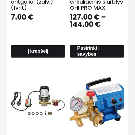
antgaliai (žalv.)
cirkuliacinis siurblys
(1vnt)
OHI PRO MAX
7.00
€
127.00
€
–
Price
144.00
€
range:
127.00 €
through
Pasirinkti
144.00 €
Į krepšelį
savybes