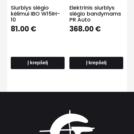
Siurblys slėgio
Elektrinis siurblys
kėlimui IBO W15IH-
slėgio bandymams
10
PR Auto
81.00
€
368.00
€
Į krepšelį
Į krepšelį