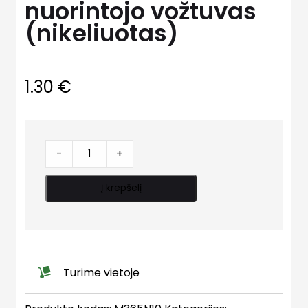
nuorintojo vožtuvas
(nikeliuotas)
1.30
€
Automatinio
-
+
nuorintojo
vožtuvas
Į krepšelį
(nikeliuotas)
quantity
Turime vietoje