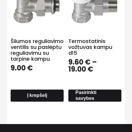
Šilumos reguliavimo
Termostatinis
ventilis su paslėptu
vožtuvas kampu
reguliavimu su
d15
tarpine kampu
9.60
€
–
9.00
€
Price
19.00
€
range:
9.60 €
through
Pasirinkti
19.00 €
Į krepšelį
savybes