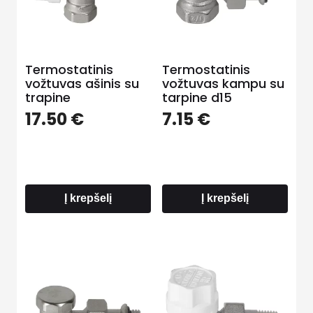
Termostatinis
Termostatinis
vožtuvas ašinis su
vožtuvas kampu su
trapine
tarpine d15
17.50
€
7.15
€
Į krepšelį
Į krepšelį