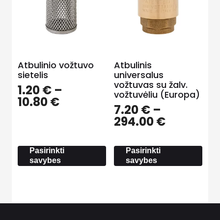
Atbulinio vožtuvo
Atbulinis
sietelis
universalus
vožtuvas su žalv.
1.20
€
–
vožtuvėliu (Europa)
Price
10.80
€
7.20
€
–
range:
Price
294.00
€
1.20 €
range:
through
7.20 €
10.80 €
Pasirinkti
Pasirinkti
through
savybes
savybes
294.00 €