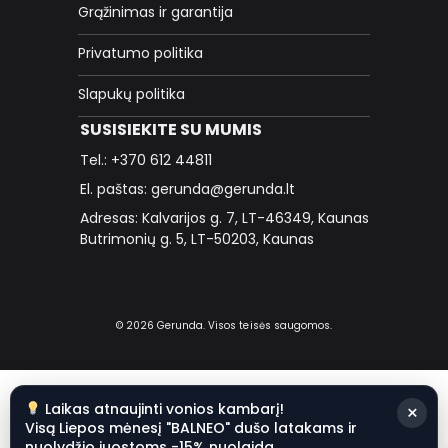
Grąžinimas ir garantija
Privatumo politika
Slapukų politika
SUSISIEKITE SU MUMIS
Tel.: +370 612 44811
El. paštas: gerunda@gerunda.lt
Adresas: Kalvarijos g. 7, LT-46349, Kaunas
Butrimonių g. 5, LT-50203, Kaunas
© 2026 Gerunda. Visos teisės saugomos.
Laikas atnaujinti vonios kambarį!
×
Visą Liepos mėnesį "BALNEO" dušo latakams ir
nuolydžio juostoms -15% nuolaida.