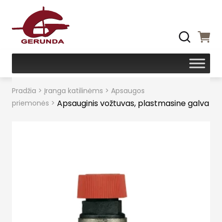
Pradžia
>
Įranga katilinėms
>
Apsaugos
Apsauginis vožtuvas, plastmasine galva
priemonės
>