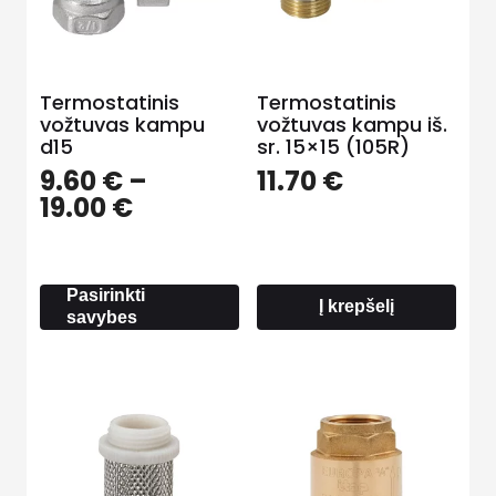
Termostatinis
Termostatinis
vožtuvas kampu
vožtuvas kampu iš.
d15
sr. 15×15 (105R)
9.60
€
–
11.70
€
Price
19.00
€
range:
9.60 €
through
Pasirinkti
19.00 €
Į krepšelį
savybes