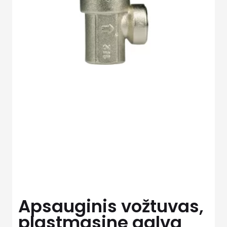
Apsauginis vožtuvas,
plastmasine galva