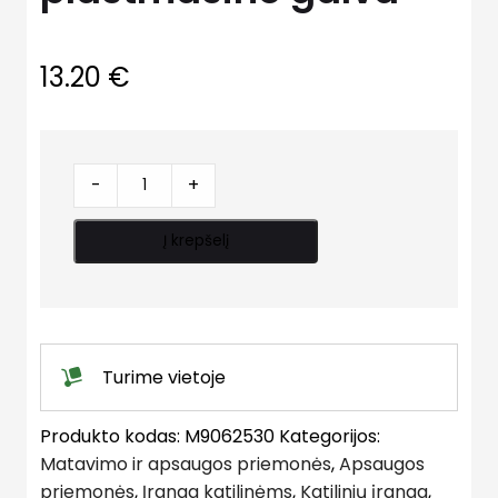
13.20
€
Apsauginis
-
+
vožtuvas,
plastmasine
Į krepšelį
galva
quantity
Turime vietoje
Produkto kodas:
M9062530
Kategorijos:
Matavimo ir apsaugos priemonės
,
Apsaugos
priemonės
,
Įranga katilinėms
,
Katilinių įranga
,