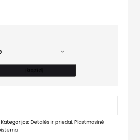
rice
ange:
.70 €
hrough
.50 €
Į krepšelį
Kategorijos:
Detalės ir priedai
,
Plastmasinė
 sistema