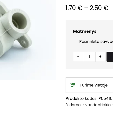
P
1.70
€
–
2.50
€
r
1
Matmenys
t
2
Alkūnėlė
-
+
plastm-
met
vidiniu
sriegiu
Turime vietoje
tvirtinama
quantity
Produkto kodas:
P55416
šildymo ir vandentiekio