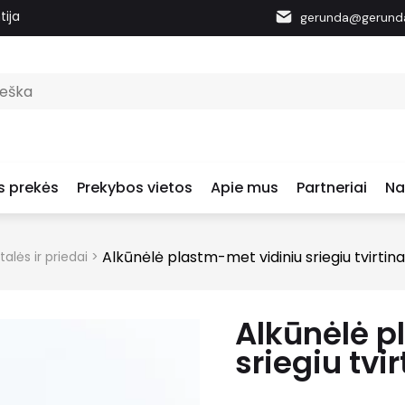
tija
gerunda@gerunda
s prekės
Prekybos vietos
Apie mus
Partneriai
Na
Alkūnėlė plastm-met vidiniu sriegiu tvirti
talės ir priedai
>
Alkūnėlė p
sriegiu tv