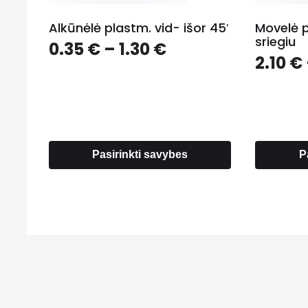
Alkūnėlė plastm. vid- išor 45′
Movelė p
sriegiu
Price
0.35
€
–
1.30
€
2.10
€
range:
0.35 €
through
1.30 €
Pasirinkti savybes
P