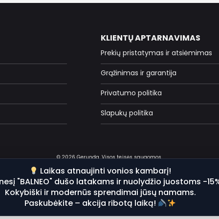
KLIENTŲ APTARNAVIMAS
Prekių pristatymas ir atsiėmimas
Grąžinimas ir garantija
Privatumo politika
Slapukų politika
© 2026 Gerunda. Visos teisės saugomos.
Laikas atnaujinti vonios kambarį!
nesį "BALNEO" dušo latakams ir nuolydžio juostoms -15
Kokybiški ir modernūs sprendimai jūsų namams.
Paskubėkite – akcija ribotą laiką!