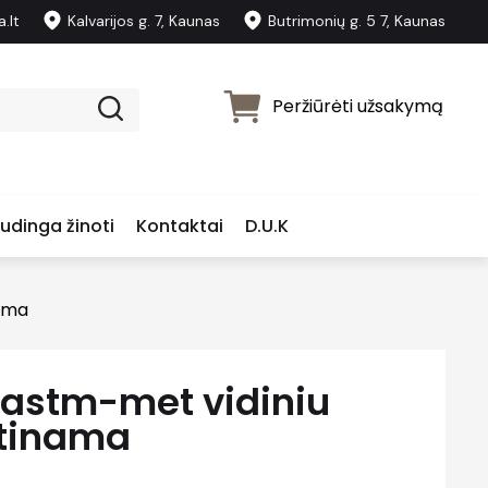
.lt
Kalvarijos g. 7, Kaunas
Butrimonių g. 5 7, Kaunas
Peržiūrėti užsakymą
udinga žinoti
Kontaktai
D.U.K
nama
lastm-met vidiniu
irtinama