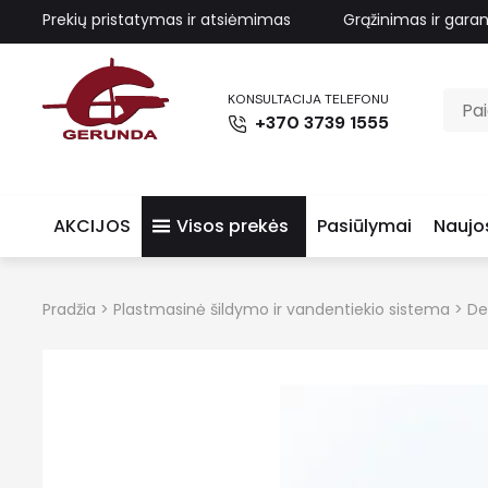
Prekių pristatymas ir atsiėmimas
Grąžinimas ir garan
KONSULTACIJA TELEFONU
+370 3739 1555
AKCIJOS
Visos prekės
Pasiūlymai
Naujo
Pradžia
>
Plastmasinė šildymo ir vandentiekio sistema
>
De