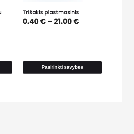
u
Trišakis plastmasinis
Price
0.40
€
–
21.00
€
ce
range:
ge:
0.40 €
0 €
through
rough
21.00 €
00 €
Pasirinkti savybes