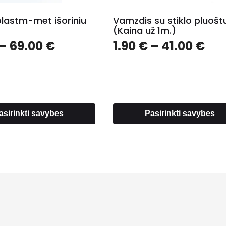
lastm-met išoriniu
Vamzdis su stiklo pluošt
(Kaina už 1m.)
Price
Pri
–
69.00
€
1.90
€
–
41.00
€
range:
ran
2.10 €
1.9
through
th
69.00 €
41.
asirinkti savybes
Pasirinkti savybes