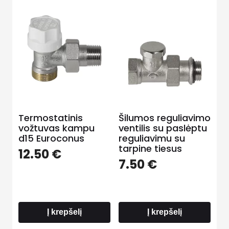
Termostatinis
Šilumos reguliavimo
vožtuvas kampu
ventilis su paslėptu
d15 Euroconus
reguliavimu su
tarpine tiesus
12.50
€
7.50
€
Į krepšelį
Į krepšelį