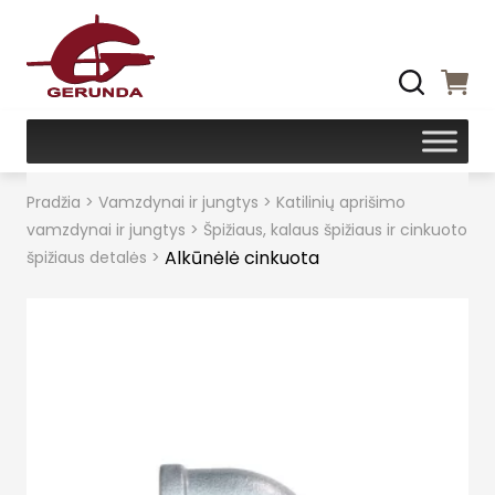
Pradžia
>
Vamzdynai ir jungtys
>
Katilinių aprišimo
vamzdynai ir jungtys
>
Špižiaus, kalaus špižiaus ir cinkuoto
Alkūnėlė cinkuota
špižiaus detalės
>