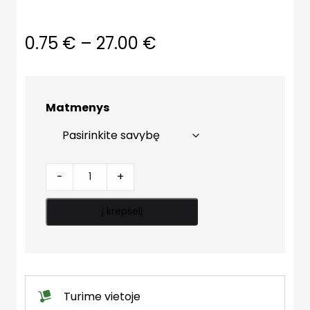
Price
0.75
€
–
27.00
€
range:
0.75 €
Matmenys
through
27.00 €
Alkūnėlė
-
+
cinkuota
quantity
Į krepšelį
Turime vietoje