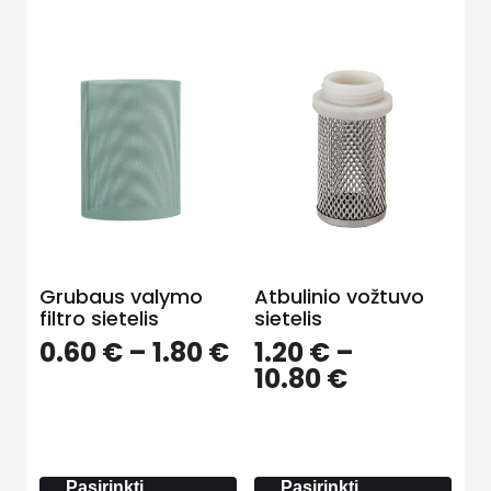
Grubaus valymo
Atbulinio vožtuvo
filtro sietelis
sietelis
Price
0.60
€
–
1.80
€
1.20
€
–
range:
Price
10.80
€
0.60 €
range:
through
1.20 €
1.80 €
through
10.80 €
Pasirinkti
Pasirinkti