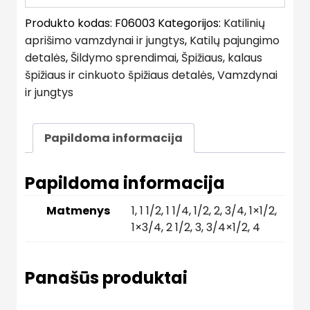
Produkto kodas:
F06003
Kategorijos:
Katilinių
aprišimo vamzdynai ir jungtys
,
Katilų pajungimo
detalės
,
Šildymo sprendimai
,
Špižiaus, kalaus
špižiaus ir cinkuoto špižiaus detalės
,
Vamzdynai
ir jungtys
Papildoma informacija
Papildoma informacija
Matmenys
1
,
1 1/2
,
1 1/4
,
1/2
,
2
,
3/4
,
1×1/2
,
1×3/4
,
2 1/2
,
3
,
3/4×1/2
,
4
Panašūs produktai