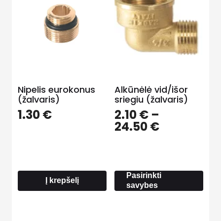
Nipelis eurokonus
Alkūnėlė vid/išor
(žalvaris)
sriegiu (žalvaris)
1.30
€
2.10
€
–
Price
24.50
€
range:
2.10 €
through
24.50 €
Pasirinkti
Į krepšelį
savybes