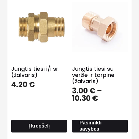
Jungtis tiesi i/i sr.
Jungtis tiesi su
(žalvaris)
veržle ir tarpine
(žalvaris)
4.20
€
3.00
€
–
Price
10.30
€
range:
3.00 €
through
Pasirinkti
10.30 €
Į krepšelį
savybes