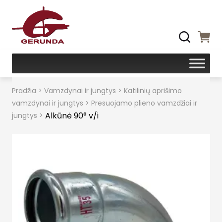
Pradžia
>
Vamzdynai ir jungtys
>
Katilinių aprišimo
vamzdynai ir jungtys
>
Presuojamo plieno vamzdžiai ir
Alkūnė 90° v/i
jungtys
>