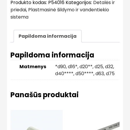
Produkto kodas:
P54016
Kategorijos:
Detalės ir
priedai
,
Plastmasinė šildymo ir vandentiekio
sistema
Papildoma informacija
Papildoma informacija
Matmenys
*d90
,
d16*
,
d20**
,
d25
,
d32
,
d40****
,
d50****
,
d63
,
d75
Panašūs produktai