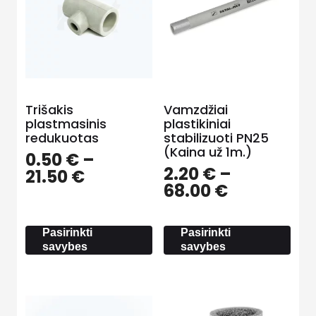
Trišakis
Vamzdžiai
plastmasinis
plastikiniai
redukuotas
stabilizuoti PN25
(Kaina už 1m.)
0.50
€
–
2.20
€
–
Price
21.50
€
Price
68.00
€
range:
range:
0.50 €
2.20 €
through
Pasirinkti
Pasirinkti
through
21.50 €
savybes
savybes
68.00 €