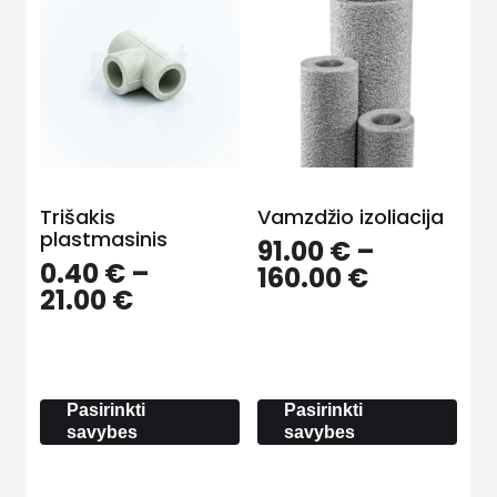
Trišakis
Vamzdžio izoliacija
plastmasinis
91.00
€
–
0.40
€
–
Price
160.00
€
Price
21.00
€
range:
range:
91.00 €
0.40 €
through
through
160.00 €
21.00 €
Pasirinkti
Pasirinkti
savybes
savybes