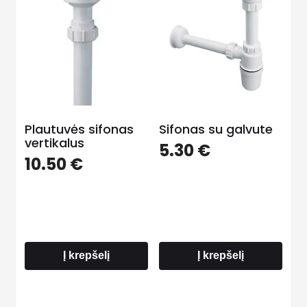
Plautuvės sifonas
Sifonas su galvute
vertikalus
5.30
€
10.50
€
Į krepšelį
Į krepšelį