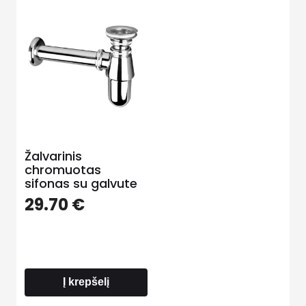
Žalvarinis
chromuotas
sifonas su galvute
29.70
€
Į krepšelį