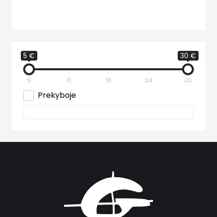
5 €
30 €
5
11
18
24
30
Prekyboje