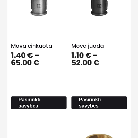
Mova cinkuota
Mova juoda
1.40
€
–
1.10
€
–
Price
Price
65.00
€
52.00
€
range:
range:
1.40 €
1.10 €
through
through
65.00 €
52.00 €
Pasirinkti
Pasirinkti
savybes
savybes