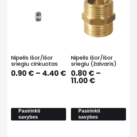
Nipelis išor/išor
Nipelis išor/išor
sriegiu cinkuotas
sriegiu (žalvaris)
Price
0.90
€
–
4.40
€
0.80
€
–
range:
Price
11.00
€
0.90 €
range:
through
0.80 €
4.40 €
through
11.00 €
Pasirinkti
Pasirinkti
savybes
savybes