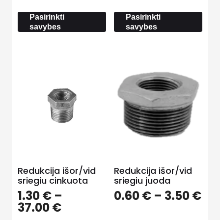
through
11.
18.00 €
Pasirinkti
Pasirinkti
savybes
savybes
Redukcija išor/vid
Redukcija išor/vid
sriegiu cinkuota
sriegiu juoda
Pri
1.30
€
–
0.60
€
–
3.50
€
Price
ra
37.00
€
range:
0.6