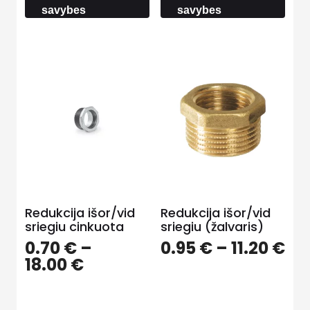
savybes
savybes
Redukcija išor/vid
Redukcija išor/vid
sriegiu cinkuota
sriegiu (žalvaris)
Pri
0.70
€
–
0.95
€
–
11.20
€
Price
ra
18.00
€
range:
0.
0.70 €
th