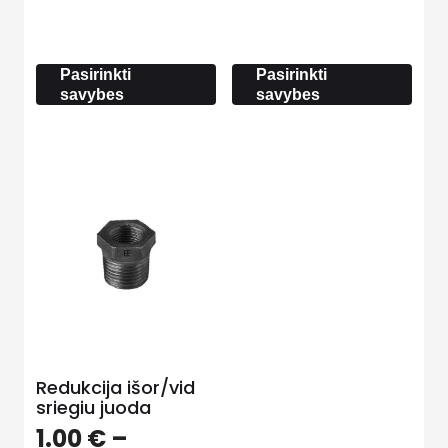
1.30 €
th
through
3.5
37.00 €
Pasirinkti
Pasirinkti
savybes
savybes
Redukcija išor/vid
sriegiu juoda
1.00
€
–