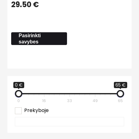
Price
29.50
€
range:
1.00 €
through
29.50 €
Pasirinkti
savybes
0 €
65 €
0
16
33
49
65
Prekyboje