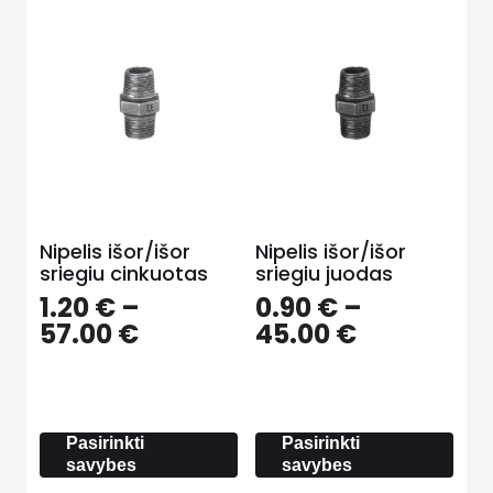
Nipelis išor/išor
Nipelis išor/išor
sriegiu cinkuotas
sriegiu juodas
1.20
€
–
0.90
€
–
Price
Price
57.00
€
45.00
€
range:
range:
1.20 €
0.90 €
through
through
57.00 €
45.00 €
Pasirinkti
Pasirinkti
savybes
savybes