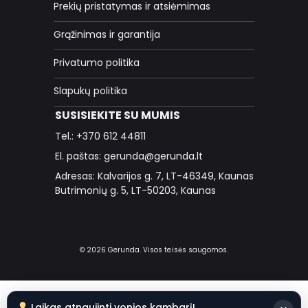
Prekių pristatymas ir atsiėmimas
Grąžinimas ir garantija
Privatumo politika
Slapukų politika
SUSISIEKITE SU MUMIS
Tel.: +370 612 44811
El. paštas: gerunda@gerunda.lt
Adresas: Kalvarijos g. 7, LT-46349, Kaunas
Butrimonių g. 5, LT-50203, Kaunas
© 2026 Gerunda. Visos teisės saugomos.
Laikas atnaujinti vonios kambarį!