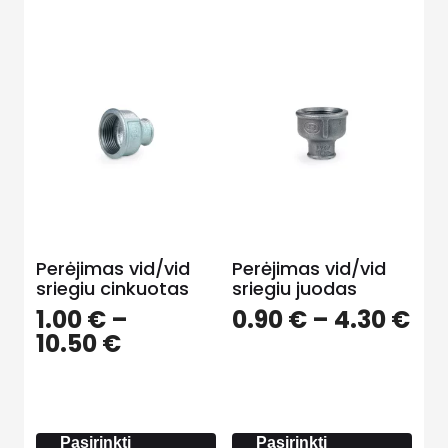
Perėjimas vid/vid
Perėjimas vid/vid
sriegiu cinkuotas
sriegiu juodas
Pri
1.00
€
–
0.90
€
–
4.30
€
Price
ra
10.50
€
range:
0.9
1.00 €
th
through
4.3
10.50 €
Pasirinkti
Pasirinkti