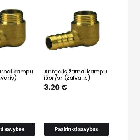
žarnai kampu
Antgalis žarnai kampu
lvaris)
išor/sr (žalvaris)
3.20
€
kti savybes
Pasirinkti savybes