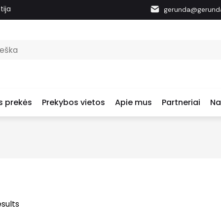
tija
gerunda@gerunda
s prekės
Prekybos vietos
Apie mus
Partneriai
Na
esults