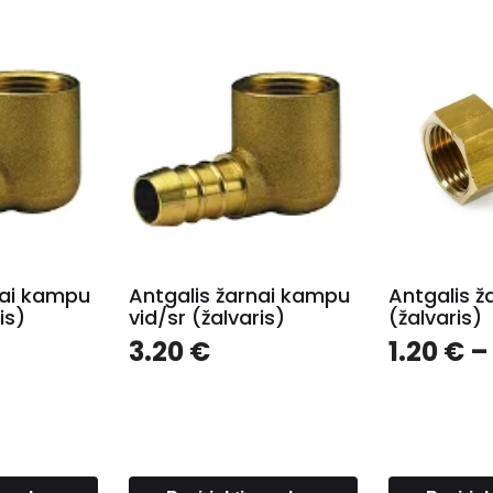
nai kampu
Antgalis žarnai kampu
Antgalis ža
is)
vid/sr (žalvaris)
(žalvaris)
3.20
€
1.20
€
–