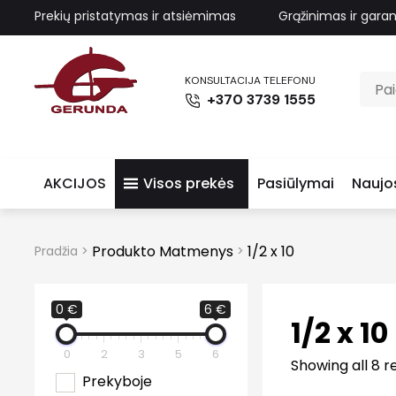
Prekių pristatymas ir atsiėmimas
Grąžinimas ir garan
KONSULTACIJA TELEFONU
+370 3739 1555
AKCIJOS
Visos prekės
Pasiūlymai
Naujo
Produkto Matmenys
1/2 x 10
Pradžia
>
>
0 €
6 €
1/2 x 10
0
2
3
5
6
Showing all 8 r
Prekyboje