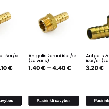
ai išor/sr
Antgalis žarnai išor/sr
Antgalis 
(žalvaris)
išor/sr (ža
Price
Price
.10
€
1.40
€
–
4.40
€
3.20
€
range:
range:
0.92 €
1.40 €
through
through
5.10 €
4.40 €
 savybes
Pasirinkti savybes
Pasirin