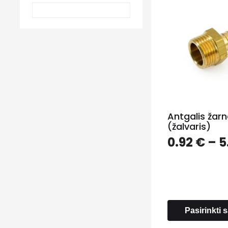
Antgalis žarn
(žalvaris)
0.92
€
–
5
Pasirinkti