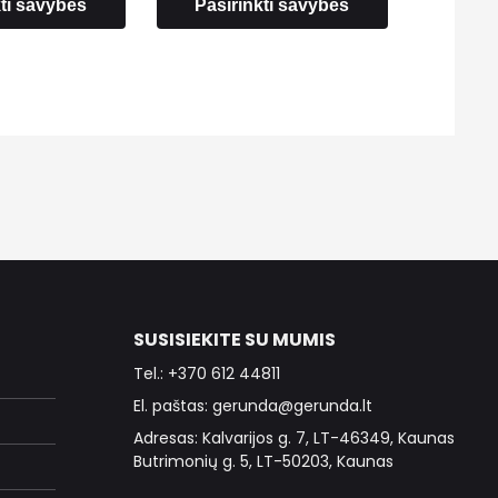
kti savybes
Pasirinkti savybes
SUSISIEKITE SU MUMIS
Tel.: +370 612 44811
El. paštas: gerunda@gerunda.lt
Adresas: Kalvarijos g. 7, LT-46349, Kaunas
Butrimonių g. 5, LT-50203, Kaunas