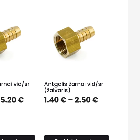
rnai vid/sr
Antgalis žarnai vid/sr
(žalvaris)
Price
Price
5.20
€
1.40
€
–
2.50
€
range:
range:
1.20 €
1.40 €
through
through
5.20 €
2.50 €