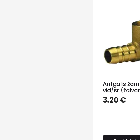
Antgalis žar
vid/sr (žalvar
3.20
€