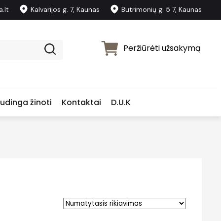
.lt
Kalvarijos g. 7, Kaunas
Butrimonių g. 5 7, Kaunas
Peržiūrėti užsakymą
udinga žinoti
Kontaktai
D.U.K