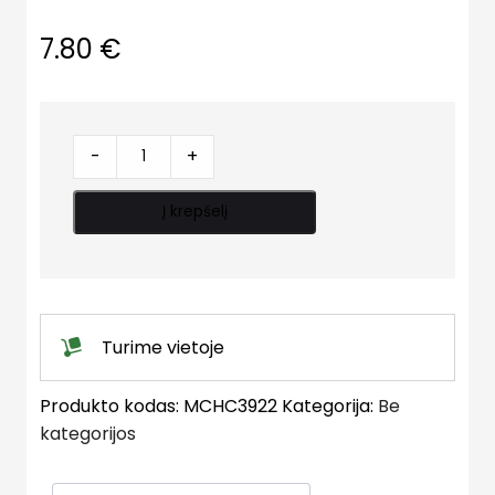
7.80
€
WC
-
+
pajungimas,
kampas
Į krepšelį
22°
quantity
Turime vietoje
Produkto kodas:
MCHC3922
Kategorija:
Be
kategorijos