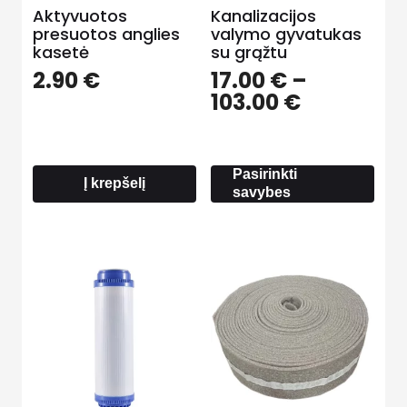
Aktyvuotos
Kanalizacijos
presuotos anglies
valymo gyvatukas
kasetė
su grąžtu
2.90
€
17.00
€
–
Price
103.00
€
range:
17.00 €
through
Pasirinkti
103.00 €
Į krepšelį
savybes