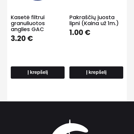
Kasetė filtrui
Pakraščių juosta
granuliuotos
lipni (Kaina už 1m.)
anglies GAC
1.00
€
3.20
€
Į krepšelį
Į krepšelį