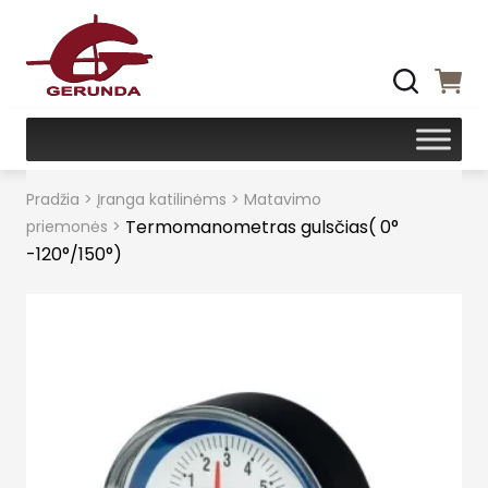
Pradžia
>
Įranga katilinėms
>
Matavimo
Termomanometras gulsčias( 0°
priemonės
>
-120°/150°)