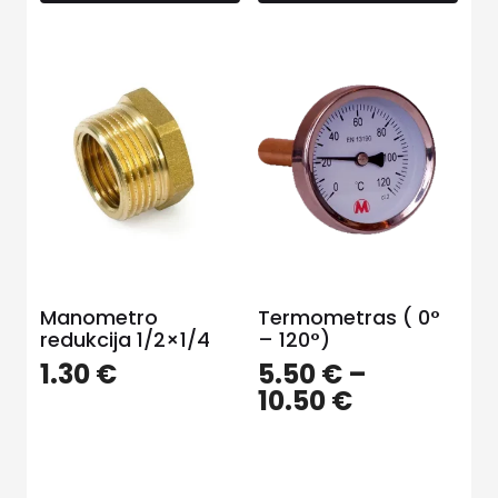
Manometro
Termometras ( 0°
redukcija 1/2×1/4
– 120°)
1.30
€
5.50
€
–
Price
10.50
€
range:
5.50 €
through