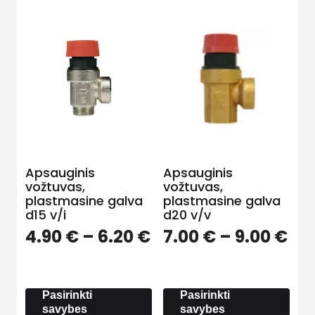
Apsauginis
Apsauginis
vožtuvas,
vožtuvas,
plastmasine galva
plastmasine galva
d15 v/i
d20 v/v
Price
Pri
4.90
€
–
6.20
€
7.00
€
–
9.00
€
range:
ra
4.90 €
7.0
through
th
Pasirinkti
Pasirinkti
6.20 €
9.0
savybes
savybes