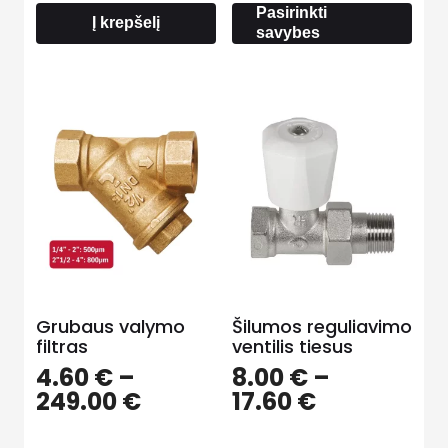
through
Pasirinkti
15.50 €
Į krepšelį
savybes
Grubaus valymo
Šilumos reguliavimo
filtras
ventilis tiesus
4.60
€
–
8.00
€
–
Price
Price
249.00
€
17.60
€
range:
range: