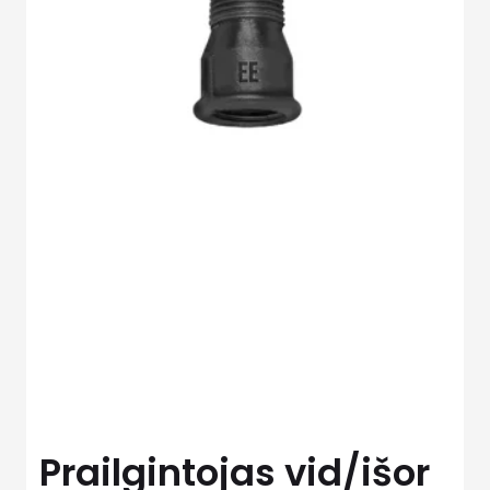
Prailgintojas vid/išor