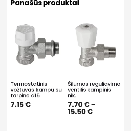
Panašūs produktai
Termostatinis
Šilumos reguliavimo
vožtuvas kampu su
ventilis kampinis
tarpine d15
nik.
7.15
€
7.70
€
–
Price
15.50
€
range:
7.70 €