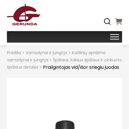
Pradžia
>
Vamzdynai ir jungtys
>
Katilinių aprišimo
vamzdynai ir jungtys
>
Špižiaus, kalaus špižiaus ir cinkuoto
Prailgintojas vid/išor sriegiu juodas
špižiaus detalės
>