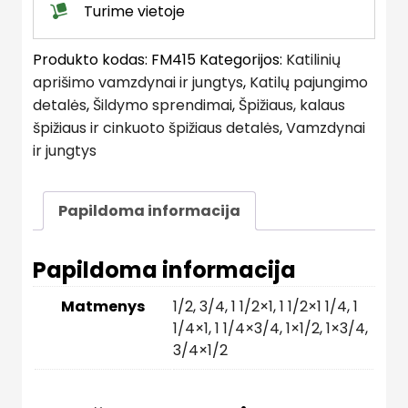
Turime vietoje
Produkto kodas:
FM415
Kategorijos:
Katilinių
aprišimo vamzdynai ir jungtys
,
Katilų pajungimo
detalės
,
Šildymo sprendimai
,
Špižiaus, kalaus
špižiaus ir cinkuoto špižiaus detalės
,
Vamzdynai
ir jungtys
Papildoma informacija
Papildoma informacija
Matmenys
1/2
,
3/4
,
1 1/2×1
,
1 1/2×1 1/4
,
1
1/4×1
,
1 1/4×3/4
,
1×1/2
,
1×3/4
,
3/4×1/2