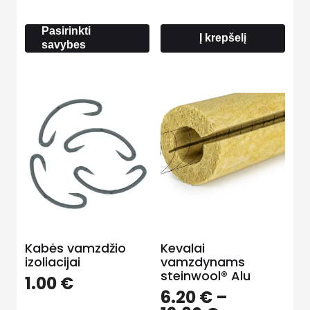
5.20 €
through
Pasirinkti
12.90 €
Į krepšelį
savybes
Kabės vamzdžio
Kevalai
izoliacijai
vamzdynams
steinwool® Alu
1.00
€
6.20
€
–