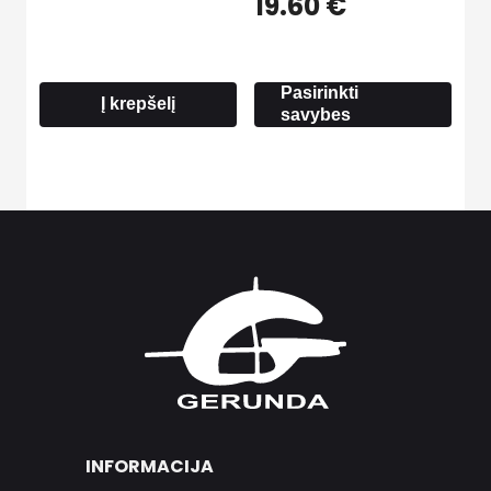
Price
19.60
€
range:
6.20 €
through
Pasirinkti
19.60 €
Į krepšelį
savybes
INFORMACIJA