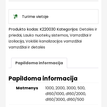
Vokietija
quantity
Turime vietoje
Produkto kodas:
K220030
Kategorijos:
Detalės ir
priedai
,
Lauko nuotekų sistemos
,
Vamzdžiai ir
izoliacija
,
Vokiški kanalizacijos vamzdžiai
vamzdžiai ir detalės
Papildoma informacija
Papildoma informacija
Matmenys
1000
,
2000
,
3000
,
500
,
d160/1000
,
d160/2000
,
d160/3000
,
d160/500