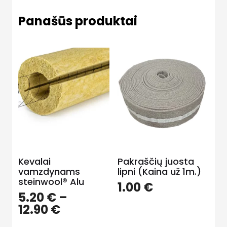
Panašūs produktai
Kevalai
Pakraščių juosta
vamzdynams
lipni (Kaina už 1m.)
steinwool® Alu
1.00
€
5.20
€
–
Price
12.90
€
range: